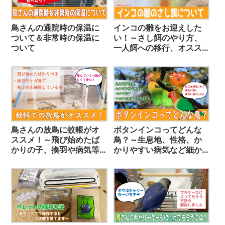
鳥さんの通院時の保温に
インコの雛をお迎えした
ついて＆非常時の保温に
い！～さし餌のやり方、
ついて
一人餌への移行、オスス
メの用品など細かく紹介
しました～
鳥さんの放鳥に蚊帳がオ
ボタンインコってどんな
ススメ！～飛び始めたば
鳥？～生息地、性格、か
かりの子、換羽や病気等
かりやすい病気など細か
で飛ぶのを制限している
く解説してみました！～
子にも～