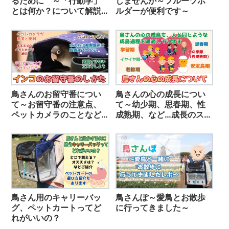
るために ～「行動学」
しませんか～フルーツホ
とは何か？について解説
ルダーが便利です～
してみました～
鳥さんのお留守番につい
鳥さんの心の成長につい
て～お留守番の注意点、
て～幼少期、思春期、性
ペットカメラのことなど
成熟期、など…成長のステ
～
ージによる心や身体の変
化について解説しました
～
鳥さん用のキャリーバッ
鳥さんぽ～愛鳥とお散歩
グ、ペットカートってど
に行ってきました～
れがいいの？