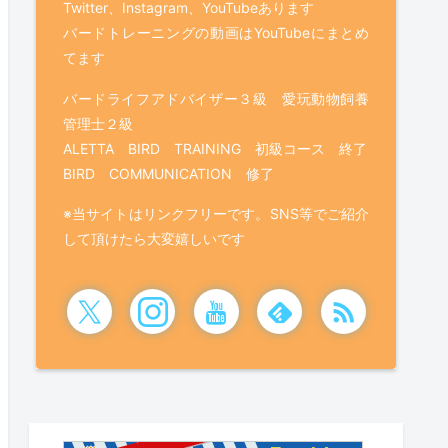
Twitter、Instagram、YouTubeあります
バードトレーニングの動画はYouTubeにまとめ
てます
バードライフアドバイザー３級 愛玩動物飼養
管理士２級
ALETTA BIRD TRAINING 初級コース 終了
BIRD COMMUNICATION 修了
※当サイトはリンクフリーです。SNS等でご紹介
して頂けたら大変嬉しいです