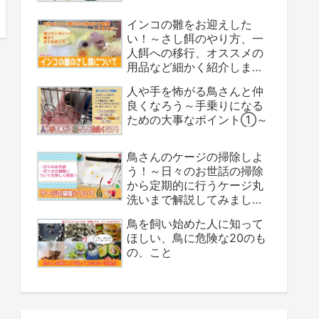
インコの雛をお迎えした
い！～さし餌のやり方、一
人餌への移行、オススメの
用品など細かく紹介しまし
た～
人や手を怖がる鳥さんと仲
良くなろう～手乗りになる
ための大事なポイント①～
鳥さんのケージの掃除しよ
う！～日々のお世話の掃除
から定期的に行うケージ丸
洗いまで解説してみました
～
鳥を飼い始めた人に知って
ほしい、鳥に危険な20のも
の、こと